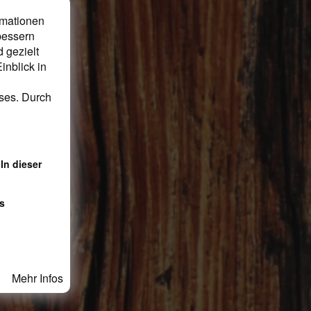
rmationen
bessern
 gezielt
inblick in
eses. Durch
In dieser
s
Mehr Infos