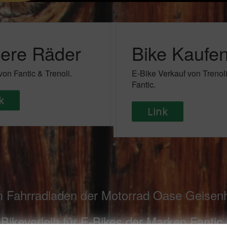
ere Räder
Bike Kaufe
von Fantic & Trenoli.
E-Bike Verkauf von Trenol
Fantic.
k
Link
m Fahrradladen der Motorrad Oase Geisenh
er Bikeverleih für E-Bikes der Marken Fantic 