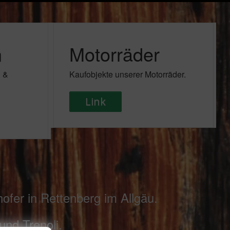
n
Motorräder
i &
Kaufobjekte unserer Motorräder.
Link
ofer in Rettenberg im Allgäu.
und Trenoli.