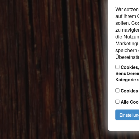
Wir setzen
auf Ihrem 
sollen. Co
zu navigie
die Nutzun
Marketingi
speichern 
Übereinsti
Cookies,
Benutzerei
Kategorie 
Cookies
Alle Coo
Einstellu